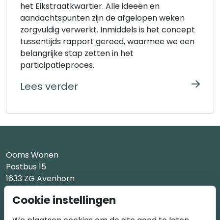
het Eikstraatkwartier. Alle ideeën en
aandachtspunten zijn de afgelopen weken
zorgvuldig verwerkt. Inmiddels is het concept
tussentijds rapport gereed, waarmee we een
belangrijke stap zetten in het
participatieproces.
Lees verder
Ooms Wonen
Postbus 15
1633 ZG Avenhorn
Cookie instellingen
M3 Projectontwikkeling
Generaal Berenschotlaan 211-213