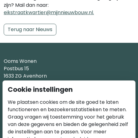
zijn? Mail dan naar:
eikstraatkwartier@mijnnieuwbouw.nl.
Terug naar Nieuws
Ooms Wonen
Postbus 15
1633 ZG Avenhorn
Cookie instellingen
M3 Projectontwikkeling
Generaal Berenschotlaan 211-213
We plaatsen cookies om de site goed te laten
2283 JM Rijswijk
functioneren en bezoekersstatistieken te meten.
Graag vragen wij toestemming voor het gebruik
van deze gegevens en bieden de gelegenheid zelf
de instellingen aan te passen. Voor meer