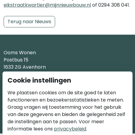
eikstraatkwartier@mijnnieuwbouw.nl
of 0294 308 041.
Terug naar Nieuws
Ooms Wonen
Postbus 15
1633 ZG Avenhorn
Cookie instellingen
M3 Projectontwikkeling
Generaal Berenschotlaan 211-213
We plaatsen cookies om de site goed te laten
2283 JM Rijswijk
functioneren en bezoekersstatistieken te meten.
Graag vragen wij toestemming voor het gebruik
van deze gegevens en bieden de gelegenheid zelf
de instellingen aan te passen. Voor meer
informatie lees ons
privacybeleid
.